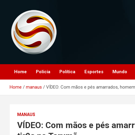
Skip
to
content
O portal que manitora a notícias para você!
Portal Monitoramento
Home
Polícia
Política
Esportes
Mundo
Home
manaus
VÍDEO: Com mãos e pés amarrados, homem é
MANAUS
VÍDEO: Com mãos e pés amarr