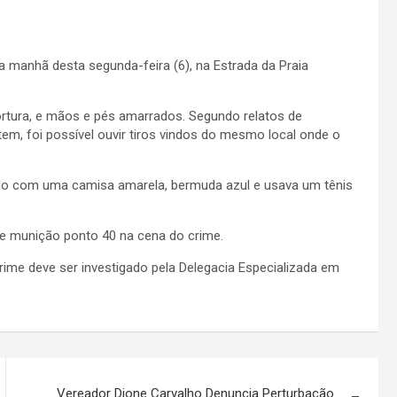
 manhã desta segunda-feira (6), na Estrada da Praia
ortura, e mãos e pés amarrados. Segundo relatos de
tem, foi possível ouvir tiros vindos do mesmo local onde o
tido com uma camisa amarela, bermuda azul e usava um tênis
 de munição ponto 40 na cena do crime.
crime deve ser investigado pela Delegacia Especializada em
Vereador Dione Carvalho Denuncia Perturbação