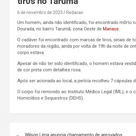
tir0s no Tarumã
6 de novembro de 2023
Redacao
Um homem, ainda não identificado, foi encontrado m0rto na
Dourada, no bairro Tarumã, zona Oeste de
Manaus
.
O cadáver foi encontrado com marcas de tiros, sinais de t
moradores da região, ainda por volta de 19h da noite de on
corpo estava.
Apesar de não ter sido identificado, o homem estava ves
de cor preta com detalhes rosa.
Após ser acionada ao local, a perícia recolheu 7 cápsulas
O corpo foi removido ao Instituto Médico Legal (IML), e o 
Homicídios e Sequestros (DEHS).
Navegação
Wilson Lima anuncia chamamento de aprovados