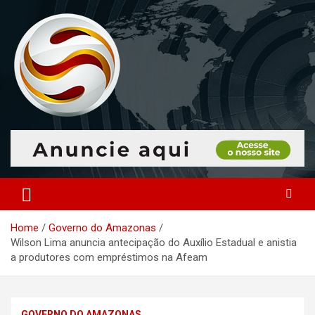
Skip
to
content
O portal que manitora a notícias para você!
Portal Monitoramento
Home
Governo do Amazonas
Wilson Lima anuncia antecipação do Auxílio Estadual e anistia
a produtores com empréstimos na Afeam
GOVERNO DO AMAZONAS