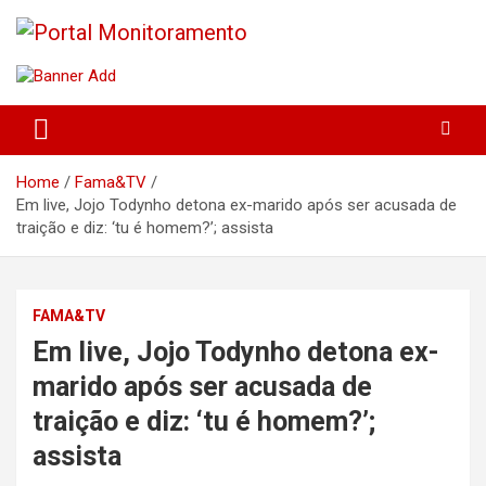
Skip
to
content
O portal que manitora a notícias para você!
Portal Monitoramento
Home
Fama&TV
Em live, Jojo Todynho detona ex-marido após ser acusada de
traição e diz: ‘tu é homem?’; assista
FAMA&TV
Em live, Jojo Todynho detona ex-
marido após ser acusada de
traição e diz: ‘tu é homem?’;
assista