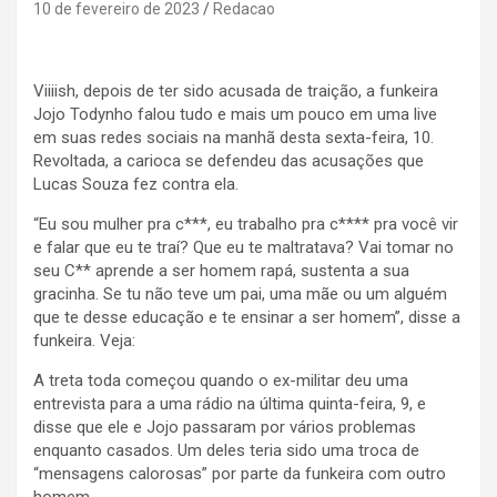
10 de fevereiro de 2023
Redacao
Viiiish, depois de ter sido acusada de traição, a funkeira
Jojo Todynho falou tudo e mais um pouco em uma live
em suas redes sociais na manhã desta sexta-feira, 10.
Revoltada, a carioca se defendeu das acusações que
Lucas Souza fez contra ela.
“Eu sou mulher pra c***, eu trabalho pra c**** pra você vir
e falar que eu te traí? Que eu te maltratava? Vai tomar no
seu C** aprende a ser homem rapá, sustenta a sua
gracinha. Se tu não teve um pai, uma mãe ou um alguém
que te desse educação e te ensinar a ser homem”, disse a
funkeira. Veja:
A treta toda começou quando o ex-militar deu uma
entrevista para a uma rádio na última quinta-feira, 9, e
disse que ele e Jojo passaram por vários problemas
enquanto casados. Um deles teria sido uma troca de
“mensagens calorosas” por parte da funkeira com outro