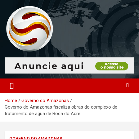
Skip
to
content
O portal que manitora a notícias para você!
Portal Monitoramento
Home
Governo do Amazonas
Governo do Amazonas fiscaliza obras do complexo de
tratamento de água de Boca do Acre
GOVERNO DO AMAZONAS