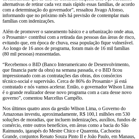
alternativas de retirar cada vez mais rápido essas famílias, de acordo
com a determinação do governador”, ressaltou Jivago Afonso,
informando que no próximo mês há previsão de contemplar mais
famílias com indenizações.
Além de promover o saneamento básico e a urbanização onde atua,
o Prosamin+ contribui com a retirada das pessoas das áreas de risco,
evitando que, em época de chuva, essa população fique vulnerável.
Ao longo de 16 anos de programa, foram mais de 16 mil famílias
(80 mil pessoas) reassentadas.
“Recebemos o BID (Banco Interamericano de Desenvolvimento,
que financia parte da obra) na semana passada, e o BID ficou
impressionado com as contratações das obras, dos consórcios
técnico-social e supervisão. Cerca de 86% do Prosamin+ já está
contratado e nós vamos acelerar. Então, o governador Wilson Lima
é o grande realizador desse novo programa com a cara desse novo
governo”, comentou Marcellus Campêlo.
Nos últimos quatro anos da gestão Wilson Lima, o Governo do
Amazonas investiu, aproximadamente, R$ 100,1 milhões em 530
soluções de moradias, que incluem indenizações, auxílios, fundos de
comércio, entre outros benefícios, em áreas como a bacia do São
Raimundo, igarapés do Mestre Chico e Quarenta, Cachoeira
Grande, conjuntos Renato Souza Pinto II e João Paulo, em Manaus,