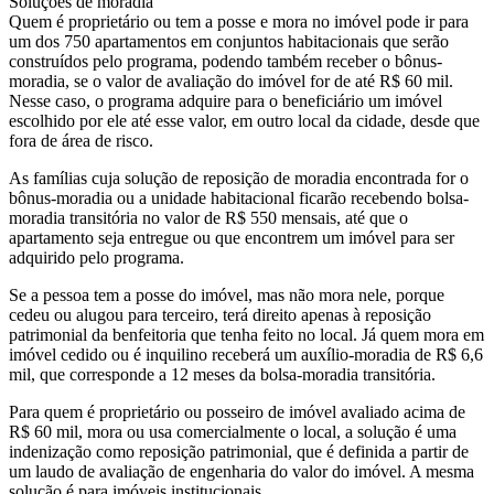
Soluções de moradia
Quem é proprietário ou tem a posse e mora no imóvel pode ir para
um dos 750 apartamentos em conjuntos habitacionais que serão
construídos pelo programa, podendo também receber o bônus-
moradia, se o valor de avaliação do imóvel for de até R$ 60 mil.
Nesse caso, o programa adquire para o beneficiário um imóvel
escolhido por ele até esse valor, em outro local da cidade, desde que
fora de área de risco.
As famílias cuja solução de reposição de moradia encontrada for o
bônus-moradia ou a unidade habitacional ficarão recebendo bolsa-
moradia transitória no valor de R$ 550 mensais, até que o
apartamento seja entregue ou que encontrem um imóvel para ser
adquirido pelo programa.
Se a pessoa tem a posse do imóvel, mas não mora nele, porque
cedeu ou alugou para terceiro, terá direito apenas à reposição
patrimonial da benfeitoria que tenha feito no local. Já quem mora em
imóvel cedido ou é inquilino receberá um auxílio-moradia de R$ 6,6
mil, que corresponde a 12 meses da bolsa-moradia transitória.
Para quem é proprietário ou posseiro de imóvel avaliado acima de
R$ 60 mil, mora ou usa comercialmente o local, a solução é uma
indenização como reposição patrimonial, que é definida a partir de
um laudo de avaliação de engenharia do valor do imóvel. A mesma
solução é para imóveis institucionais.