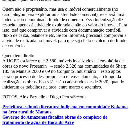
Quem não é proprietário, mas usa o imóvel comercialmente (no
caso, alugou para explorar uma atividade comercial), receberá uma
indenização denominada fundo de comércio. Essa indenização diz
respeito apenas à atividade explorada e não ao valor do imóvel. Para
isso, terá que comprovar a atividade com documentação contábil,
fluxo de caixa, balancete etc. Se for informal, precisará comprovar a
atividade realizada no imóvel, para que seja feito o cálculo do fundo
de comércio.
Quem tem direito
A UGPE esclarece que 2.580 imóveis localizados na envoltória de
obras do novo Prosamin+ – sendo 2.326 nas comunidades da Sharp,
185 na Manaus 2000 e 69 no Conjunto Industriário – estão aptos
para o processo de desapropriação e reassentamento, ao longo da
realização as obras. Esses já estão cadastrados desde 2020, quando
iniciaram os trabalhos na área, entre março e setembro.
FOTOS: Alex Pazuello e Diego Peres/Secom
Navegação
Prefeitura estimula literatura indígena em comunidade Kokama
na área rural de Manaus
de
Governo do Amazonas fiscaliza obras do complexo de
Post
tratamento de água de Boca do Acre