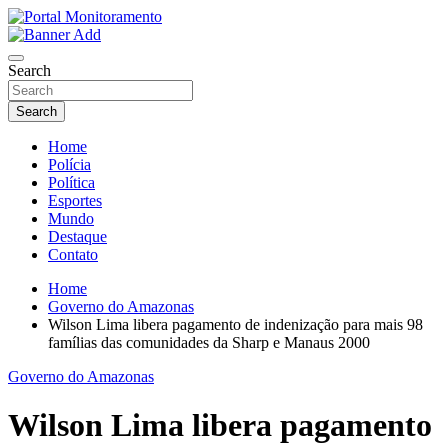
Skip
to
O portal que manitora a notícias para você!
content
Portal Monitoramento
Search
Search
Home
Polícia
Política
Esportes
Mundo
Destaque
Contato
Home
Governo do Amazonas
Wilson Lima libera pagamento de indenização para mais 98
famílias das comunidades da Sharp e Manaus 2000
Governo do Amazonas
Wilson Lima libera pagamento