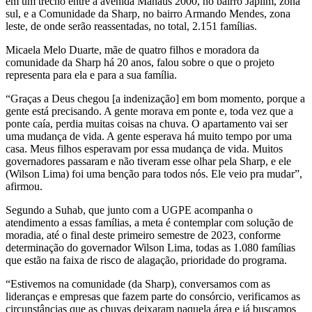
em um trecho entre a avenida Manaus 2000, no bairro Japiim, zona
sul, e a Comunidade da Sharp, no bairro Armando Mendes, zona
leste, de onde serão reassentadas, no total, 2.151 famílias.
Micaela Melo Duarte, mãe de quatro filhos e moradora da
comunidade da Sharp há 20 anos, falou sobre o que o projeto
representa para ela e para a sua família.
“Graças a Deus chegou [a indenização] em bom momento, porque a
gente está precisando. A gente morava em ponte e, toda vez que a
ponte caía, perdia muitas coisas na chuva. O apartamento vai ser
uma mudança de vida. A gente esperava há muito tempo por uma
casa. Meus filhos esperavam por essa mudança de vida. Muitos
governadores passaram e não tiveram esse olhar pela Sharp, e ele
(Wilson Lima) foi uma benção para todos nós. Ele veio pra mudar”,
afirmou.
Segundo a Suhab, que junto com a UGPE acompanha o
atendimento a essas famílias, a meta é contemplar com solução de
moradia, até o final deste primeiro semestre de 2023, conforme
determinação do governador Wilson Lima, todas as 1.080 famílias
que estão na faixa de risco de alagação, prioridade do programa.
“Estivemos na comunidade (da Sharp), conversamos com as
lideranças e empresas que fazem parte do consórcio, verificamos as
circunstâncias que as chuvas deixaram naquela área e já buscamos