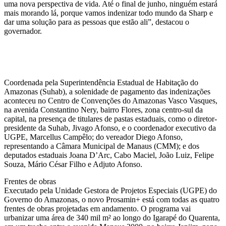
uma nova perspectiva de vida. Até o final de junho, ninguém estará
mais morando lá, porque vamos indenizar todo mundo da Sharp e
dar uma solução para as pessoas que estão ali”, destacou o
governador.
Coordenada pela Superintendência Estadual de Habitação do
Amazonas (Suhab), a solenidade de pagamento das indenizações
aconteceu no Centro de Convenções do Amazonas Vasco Vasques,
na avenida Constantino Nery, bairro Flores, zona centro-sul da
capital, na presença de titulares de pastas estaduais, como o diretor-
presidente da Suhab, Jivago Afonso, e o coordenador executivo da
UGPE, Marcellus Campêlo; do vereador Diego Afonso,
representando a Câmara Municipal de Manaus (CMM); e dos
deputados estaduais Joana D’Arc, Cabo Maciel, João Luiz, Felipe
Souza, Mário César Filho e Adjuto Afonso.
Frentes de obras
Executado pela Unidade Gestora de Projetos Especiais (UGPE) do
Governo do Amazonas, o novo Prosamin+ está com todas as quatro
frentes de obras projetadas em andamento. O programa vai
urbanizar uma área de 340 mil m² ao longo do Igarapé do Quarenta,