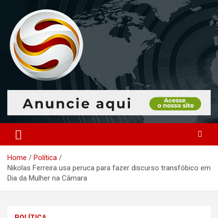
Skip
to
content
O portal que manitora a notícias para você!
Portal Monitoramento
Home
Política
Nikolas Ferreira usa peruca para fazer discurso transfóbico em
Dia da Mulher na Câmara
POLÍTICA